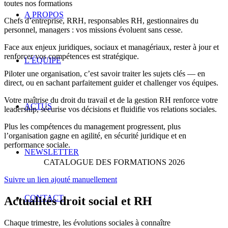
toutes nos formations
A PROPOS
Chefs d’entreprise, RRH, responsables RH, gestionnaires du
personnel, managers : vos missions évoluent sans cesse.
Face aux enjeux juridiques, sociaux et managériaux, rester à jour et
renforcer vos compétences est stratégique.
L’ÉQUIPE
Piloter une organisation, c’est savoir traiter les sujets clés — en
direct, ou en sachant parfaitement guider et challenger vos équipes.
Votre maîtrise du droit du travail et de la gestion RH renforce votre
ACTUS
leadership, sécurise vos décisions et fluidifie vos relations sociales.
Plus les compétences du management progressent, plus
l’organisation gagne en agilité, en sécurité juridique et en
performance sociale.
NEWSLETTER
CATALOGUE DES FORMATIONS 2026
Suivre un lien ajouté manuellement
CONTACT
Actualités droit social et RH
Chaque trimestre, les évolutions sociales à connaître