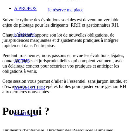
A PROPOS
Je réserve ma place
Suivre le rythme des évolutions sociales est devenu un véritable
enjeu de pilotage pour les dirigeants, RRH et gestionnaires RH.
L’ÉQUIPE
Chaque trimestre apporte son lot de nouvelles obligations, de
jurisprudences marquantes et d’ajustements pratiques à intégrer
rapidement dans l’entreprise.
Pendant trois heures, nous passons en revue les évolutions légales,
conventionnelles et jurisprudentielles qui comptent vraiment, avec
ACTUS
un éclairage concret pour sécuriser vos pratiques et anticiper les
obligations à venir.
Cette session vous permet d’aller à l’essentiel, sans jargon inutile, et
d’en ressortir avec des repères fiables pour ajuster votre gestion RH
NEWSLETTER
aux dernières nouveautés.
Pour qui ?
CONTACT
Dirigeants d’entreprise, Directeur des Ressources Humaines,