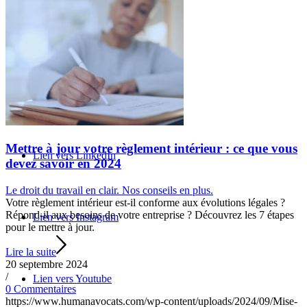
Rechercher
Menu
Menu
Mettre à jour votre règlement intérieur : ce que vous
Lien vers LinkedIn
devez savoir en 2024
Le droit du travail en clair. Nos conseils en plus.
Votre règlement intérieur est-il conforme aux évolutions légales ?
Répond-il aux besoins de votre entreprise ? Découvrez les 7 étapes
Lien vers Instagram
pour le mettre à jour.
Lire la suite
20 septembre 2024
/
Lien vers Youtube
0 Commentaires
https://www.humanavocats.com/wp-content/uploads/2024/09/Mise-