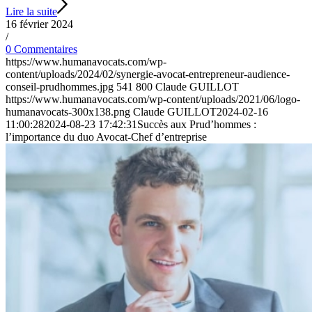
Lire la suite
16 février 2024
/
0 Commentaires
https://www.humanavocats.com/wp-
content/uploads/2024/02/synergie-avocat-entrepreneur-audience-
conseil-prudhommes.jpg
541
800
Claude GUILLOT
https://www.humanavocats.com/wp-content/uploads/2021/06/logo-
humanavocats-300x138.png
Claude GUILLOT
2024-02-16
11:00:28
2024-08-23 17:42:31
Succès aux Prud’hommes :
l’importance du duo Avocat-Chef d’entreprise