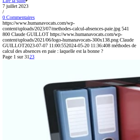
Lire la suite
7 juillet 2023
/
0 Commentaires
https://www.humanavocats.com/wp-
content/uploads/2023/07/methodes-calcul-absences-paie.jpg
541
800
Claude GUILLOT
https://www.humanavocats.com/wp-
content/uploads/2021/06/logo-humanavocats-300x138.png
Claude
GUILLOT
2023-07-07 11:00:55
2024-05-20 11:36:40
8 méthodes de
calcul des absences en paie : laquelle est la bonne ?
Page 1 sur 3
1
2
3