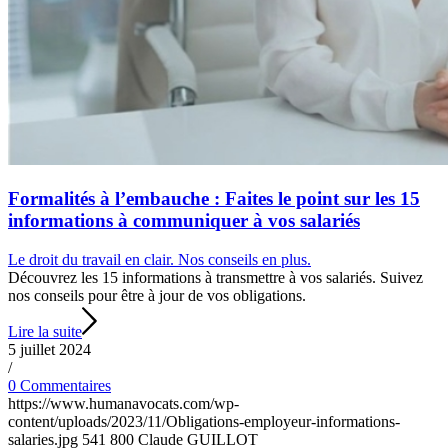
Formalités à l’embauche : Faites le point sur les 15
informations à communiquer à vos salariés
Le droit du travail en clair. Nos conseils en plus.
Découvrez les 15 informations à transmettre à vos salariés. Suivez
nos conseils pour être à jour de vos obligations.
Lire la suite
5 juillet 2024
/
0 Commentaires
https://www.humanavocats.com/wp-
content/uploads/2023/11/Obligations-employeur-informations-
salaries.jpg
541
800
Claude GUILLOT