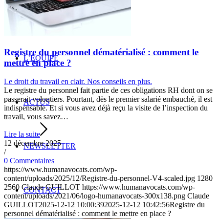
A PROPOS
Registre du personnel dématérialisé : comment le
L’ÉQUIPE
mettre en place ?
Le droit du travail en clair. Nos conseils en plus.
Le registre du personnel fait partie de ces obligations RH dont on se
passerait volontiers. Pourtant, dès le premier salarié embauché, il est
ACTUS
indispensable. Et si vous avez déjà reçu la visite de l’inspection du
travail, vous savez…
Lire la suite
12 décembre 2025
NEWSLETTER
/
0 Commentaires
https://www.humanavocats.com/wp-
content/uploads/2025/12/Registre-du-personnel-V4-scaled.jpg
1280
2560
Claude GUILLOT
https://www.humanavocats.com/wp-
CONTACT
content/uploads/2021/06/logo-humanavocats-300x138.png
Claude
GUILLOT
2025-12-12 10:00:39
2025-12-12 10:42:56
Registre du
personnel dématérialisé : comment le mettre en place ?