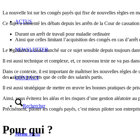
La nouvelle loi sur les congés payés qui fixe de nouvelles règles en ma
ACTUS
Ce sujet a alimenté les débats depuis les arrêts de la Cour de cassati
Durant un arrêt de travail pour maladie ordinaire
Ainsi que celles limitant l’acquisition des congés en cas d’arrê
NEWSLETTER
Le législateur a donc tranché sur ce sujet sensible depuis toujours dans
Il est aussi technique et complexe, et, ce nouveau texte ne va pas dans
Dans ce contexte, il est important de maîtriser les nouvelles règles de
des salariés présents que de celle des salariés partis.
CONTACT
Il est aussi stratégique de mettre en œuvre les bonnes pratiques de pri
Ainsi, vous éviterez les aléas et les risques d’une gestion aléatoire a
Rechercher
Précisément, piloter les congés payés, c’est mieux piloter son entrepris
Pour qui ?
Menu
Menu