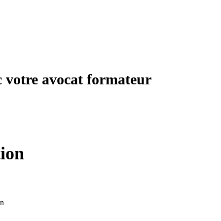
c votre avocat formateur
tion
on