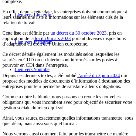
complexe.
En effet, depuis cette date, les entreprises doivent communiquer à
Lien vers LinkedIn
leurs salariés une liste d’informations sur les éléments clés de la
relation de travail.
Cette liste est définie par
un décret du 30 octobre 2023
, pris en
application de la
loi du 9 mars 2023
portant diverses dispositions
Lien vers Instagram
d’adaptation au droit de l’Union européenne.
Ce décret détaille également les modalités selon lesquelles les
salariés en CDD ou en intérim sont informés sur les postes à
pourvoir en CDI dans l’entreprise.
Lien vers Youtube
Depuis ces derniers textes, a été publié
l’arrêté du 3 juin 2024
qui
propose des modèles de documents d’information à destination des
entreprises pour leur permettre de satisfaire à leurs obligations.
Comme à notre habitude, nous passons en revue les nouvelles
obligations qui vous incombent avec pour objectif de sécuriser votre
gestion sociale du mieux qui soit.
Ainsi, vous saurez exactement quelles informations transmettre, sous
quel délai, mais aussi sous quel format.
Nous verrons aussi comment faire pour les transmettre de manière