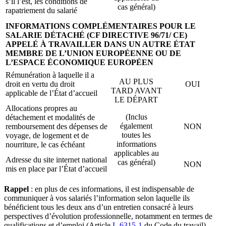
s’il l’est, les conditions de
cas général)
rapatriement du salarié
INFORMATIONS COMPLÉMENTAIRES POUR LE
SALARIE DÉTACHÉ (CF DIRECTIVE 96/71/ CE)
APPELÉ À TRAVAILLER DANS UN AUTRE ÉTAT
MEMBRE DE L’UNION EUROPÉENNE OU DE
L’ESPACE ÉCONOMIQUE EUROPÉEN
Rémunération à laquelle il a
AU PLUS
droit en vertu du droit
OUI
TARD AVANT
applicable de l’État d’accueil
LE DÉPART
Allocations propres au
(Inclus
détachement et modalités de
également
remboursement des dépenses de
NON
toutes les
voyage, de logement et de
informations
nourriture, le cas échéant
applicables au
Adresse du site internet national
cas général)
NON
mis en place par l’État d’accueil
Rappel
: en plus de ces informations, il est indispensable de
communiquer à vos salariés l’information selon laquelle ils
bénéficient tous les deux ans d’un entretien consacré à leurs
perspectives d’évolution professionnelle, notamment en termes de
qualifications et d’emploi (Article
L.6315-1
du Code du travail).