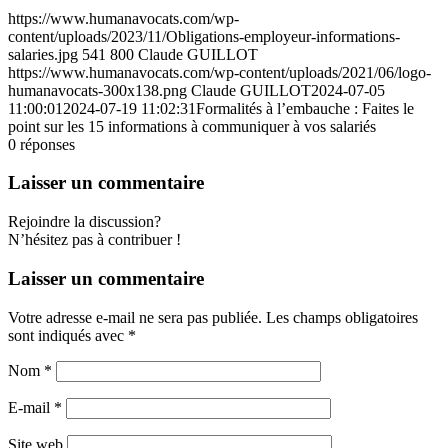
https://www.humanavocats.com/wp-
content/uploads/2023/11/Obligations-employeur-informations-
salaries.jpg
541
800
Claude GUILLOT
https://www.humanavocats.com/wp-content/uploads/2021/06/logo-
humanavocats-300x138.png
Claude GUILLOT
2024-07-05
11:00:01
2024-07-19 11:02:31
Formalités à l’embauche : Faites le
point sur les 15 informations à communiquer à vos salariés
0
réponses
Laisser un commentaire
Rejoindre la discussion?
N’hésitez pas à contribuer !
Laisser un commentaire
Votre adresse e-mail ne sera pas publiée.
Les champs obligatoires
sont indiqués avec
*
Nom
*
E-mail
*
Site web