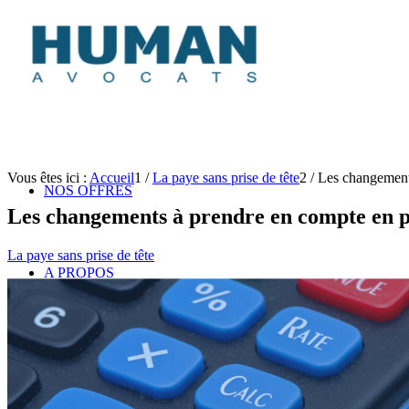
Vous êtes ici :
Accueil
1
/
La paye sans prise de tête
2
/
Les changement
NOS OFFRES
Les changements à prendre en compte en p
La paye sans prise de tête
A PROPOS
L’ÉQUIPE