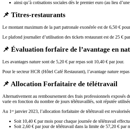
ainsi qu’à cotisations sociales dès le premier euro (au lieu d’u
📌 Titres-restaurants
Le montant maximum de la part patronale exonérée est de 6,50 € pou
Le plafond journalier d’utilisation des tickets restaurant est de 25 € par
📌 Évaluation forfaire de l’avantage en na
Les avantages nature sont de 5,20 € par repas soit 10,40 € par jour.
Pour le secteur HCR (Hôtel Café Restaurant), l’avantage nature repas e
📌 Allocation Forfaitaire de télétravail
Alternativement au remboursement des frais professionnels exposés du fai
varie en fonction du nombre de jours télétravaillés, soit réputée utilis
Au 1ᵉʳ janvier 2023, l’allocation forfaitaire de télétravail est revaloris
Soit 10,40 € par mois pour chaque journée de télétravail effect
Soit 2,60 € par jour de télétravail dans la limite de 57,20 € par 