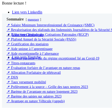
Bonne lecture !
Lien vers LinkedIn
Sommaire
masquer
📌 Salaire Minimum Interprofessionnel de Croissance (SMIC)
📌 Revalorisation des plafonds des Indemnités Journalières de la Sécurité 
📌 Réduction Générale des Cotisations Patronales (RGCP)
Lien vers Instagram
📌 Plafond Annuel de la Sécurité Sociale (PASS)
📌 Gratification des stagiaires
📌 Aide unique à l’apprentissage
📌 Aide exceptionnelle à l’alternance
Lien vers Youtube
📌 Activité partielle – fin du régime exceptionnel lié au Covid-19
📌 Titres-restaurants
📌 Évaluation forfaire de l’avantage en nature repas
📌 Allocation Forfaitaire de télétravail
📌 DSN
📌 Taux versement mobilité
📌 Prélèvement à la source – Grille des taux neutres 2023
📌 Barème de l’avantage en nature logement 2023
📌 Barème des saisies sur salaires 2023
📌 Avantage en nature Véhicule (rappels)