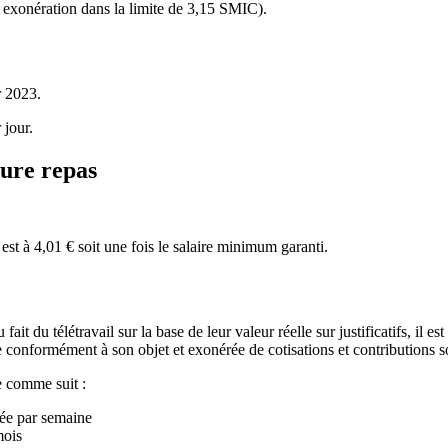
ne exonération dans la limite de 3,15 SMIC).
r 2023.
 jour.
ture repas
st à 4,01 € soit une fois le salaire minimum garanti.
t du télétravail sur la base de leur valeur réelle sur justificatifs, il e
ée conformément à son objet et exonérée de cotisations et contributions s
ée comme suit :
uée par semaine
mois