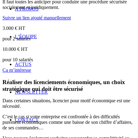
Il faut toutes les anticiper pour conduire une procédure sécurisée
socialement et juridiquement.
A PROPOS
Suivre un lien ajouté manuellement
3.000 € HT
L’ÉQUIPE
pour 2 salariés
10.000 € HT
pour 10 salariés
ACTUS
Ça m’intéresse
Réaliser des licenciements économiques, un choix
stratégique qui doit être sécurisé
NEWSLETTER
Dans certaines situations, licencier pour motif économique est une
nécessité.
C’est le cas si votre entreprise est confrontée à des difficultés
CONTACT
purement économiques comme une baisse de son chiffre d’affaires,
de ses commandes…