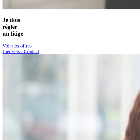
Je dois
régler
un litige
Voir nos offres
Lier vers : Contact