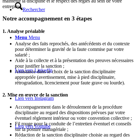
maintenir la discipline et le respect des règles au sein de votre
entreprise.
Rechercher
Notre accompagnement en 3 étapes
1. Analyse préalable
Menu
Menu
Analyse des faits reprochés, des antécédents et du contexte
pour déterminer la gravité de la faute commise par votre
salarié ;
Aide à la collecte et à la présentation des preuves nécessaires
pour justifier la sanction ;
Lien vers LinkedIn
Assistance dans le choix de la sanction disciplinaire
appropriée (avertissement, mise à pied disciplinaire,
rétrogradation, licenciement pour faute grave ou lourde).
2. Mise en œuvre de la sanction
Lien vers Instagram
Accompagnement dans le déroulement de la procédure
disciplinaire au regard des dispositions prévues par votre
éventuel règlement intérieur ou votre convention collective ;
Fil rouge pour la conduite de l’entretien éventuel et conseils
Lien vers Youtube
sur la posture managériale ;
Rédaction de la sanction disciplinaire choisie au regard des