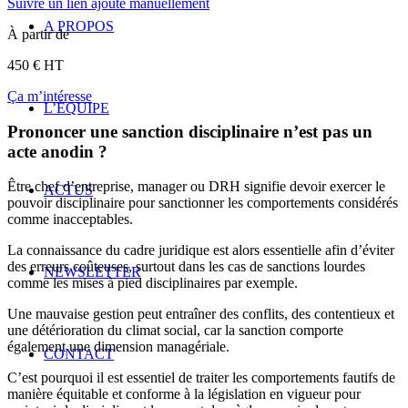
Suivre un lien ajouté manuellement
A PROPOS
À partir de
450 € HT
Ça m’intéresse
L’ÉQUIPE
Prononcer une sanction disciplinaire n’est pas un
acte anodin ?
Être chef d’entreprise, manager ou DRH signifie devoir exercer le
ACTUS
pouvoir disciplinaire pour sanctionner les comportements considérés
comme inacceptables.
La connaissance du cadre juridique est alors essentielle afin d’éviter
des erreurs coûteuses, surtout dans les cas de sanctions lourdes
NEWSLETTER
comme les mises à pied disciplinaires par exemple.
Une mauvaise gestion peut entraîner des conflits, des contentieux et
une détérioration du climat social, car la sanction comporte
également une dimension managériale.
CONTACT
C’est pourquoi il est essentiel de traiter les comportements fautifs de
manière équitable et conforme à la législation en vigueur pour