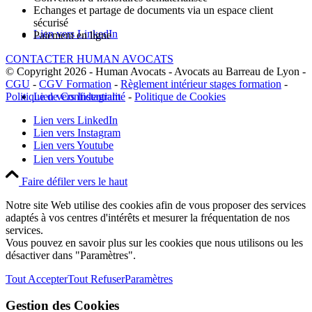
Echanges et partage de documents via un espace client
sécurisé
Lien vers LinkedIn
Paiement en ligne
CONTACTER HUMAN AVOCATS
© Copyright 2026 - Human Avocats - Avocats au Barreau de Lyon -
CGU
-
CGV Formation
-
Règlement intérieur stages formation
-
Politique de Confidentialité
-
Politique de Cookies
Lien vers Instagram
Lien vers LinkedIn
Lien vers Instagram
Lien vers Youtube
Lien vers Youtube
Faire défiler vers le haut
Notre site Web utilise des cookies afin de vous proposer des services
adaptés à vos centres d'intérêts et mesurer la fréquentation de nos
services.
Vous pouvez en savoir plus sur les cookies que nous utilisons ou les
désactiver dans "Paramètres".
Tout Accepter
Tout Refuser
Paramètres
Gestion des Cookies