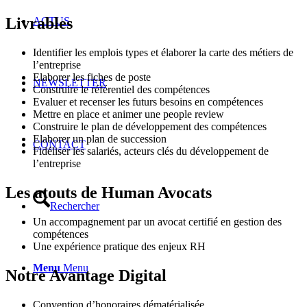
Livrables
ACTUS
Identifier les emplois types et élaborer la carte des métiers de
l’entreprise
Elaborer les fiches de poste
NEWSLETTER
Construire le référentiel des compétences
Evaluer et recenser les futurs besoins en compétences
Mettre en place et animer une people review
Construire le plan de développement des compétences
Elaborer un plan de succession
CONTACT
Fidéliser les salariés, acteurs clés du développement de
l’entreprise
Les atouts de Human Avocats
Rechercher
Un accompagnement par un avocat certifié en gestion des
compétences
Une expérience pratique des enjeux RH
Menu
Menu
Notre Avantage Digital
Convention d’honoraires dématérialisée