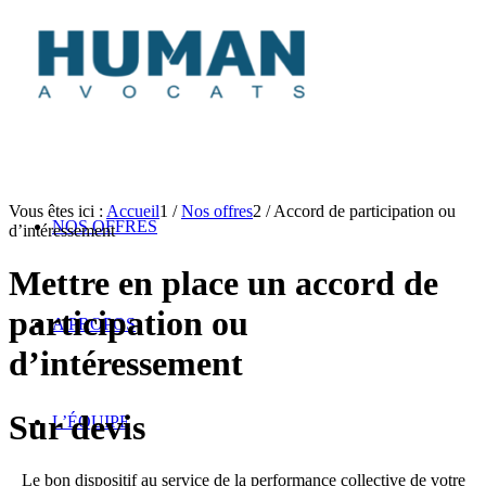
Vous êtes ici :
Accueil
1
/
Nos offres
2
/
Accord de participation ou
NOS OFFRES
d’intéressement
Mettre en place un accord de
participation ou
A PROPOS
d’intéressement
Sur devis
L’ÉQUIPE
Le bon dispositif au service de la performance collective de votre