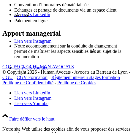
Convention d’honoraires dématérialisée
Echanges et partage de documents via un espace client
Lien vers LinkedIn
sécurisé
Paiement en ligne
Apport managerial
Lien vers Instagram
Notre accompagnement sur la conduite du changement
permet de maîtriser les aspects sensibles liés au sujet de la
rémunération
CONTACTER HUMAN AVOCATS
Lien vers Youtube
© Copyright 2026 - Human Avocats - Avocats au Barreau de Lyon -
CGU
-
CGV Formation
-
Règlement intérieur stages formation
-
Politique de Confidentialité
-
Politique de Cookies
Lien vers LinkedIn
Lien vers Instagram
Lien vers Youtube
Faire défiler vers le haut
Notre site Web utilise des cookies afin de vous proposer des services